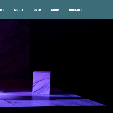
ums
Media
Over
Shop
Contact