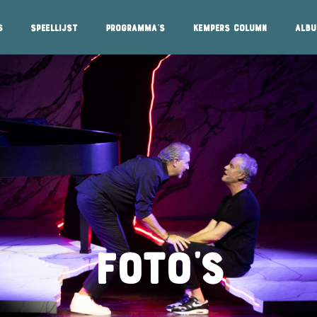
s
Speellijst
Programma's
Kempers column
Alb
FOTO'S