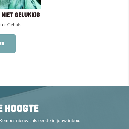
 NIET GELUKKIG
ster Gebuis
EN
DE HOOGTE
 Kemper nieuws als eerste in jouw inbox.