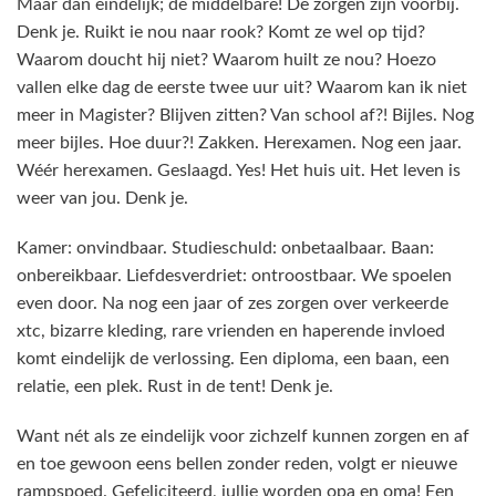
Maar dan eindelijk; de middelbare! De zorgen zijn voorbij.
Denk je. Ruikt ie nou naar rook? Komt ze wel op tijd?
Waarom doucht hij niet? Waarom huilt ze nou? Hoezo
vallen elke dag de eerste twee uur uit? Waarom kan ik niet
meer in Magister? Blijven zitten? Van school af?! Bijles. Nog
meer bijles. Hoe duur?! Zakken. Herexamen. Nog een jaar.
Wéér herexamen. Geslaagd. Yes! Het huis uit. Het leven is
weer van jou. Denk je.
Kamer: onvindbaar. Studieschuld: onbetaalbaar. Baan:
onbereikbaar. Liefdesverdriet: ontroostbaar. We spoelen
even door. Na nog een jaar of zes zorgen over verkeerde
xtc, bizarre kleding, rare vrienden en haperende invloed
komt eindelijk de verlossing. Een diploma, een baan, een
relatie, een plek. Rust in de tent! Denk je.
Want nét als ze eindelijk voor zichzelf kunnen zorgen en af
en toe gewoon eens bellen zonder reden, volgt er nieuwe
rampspoed. Gefeliciteerd, jullie worden opa en oma! Een