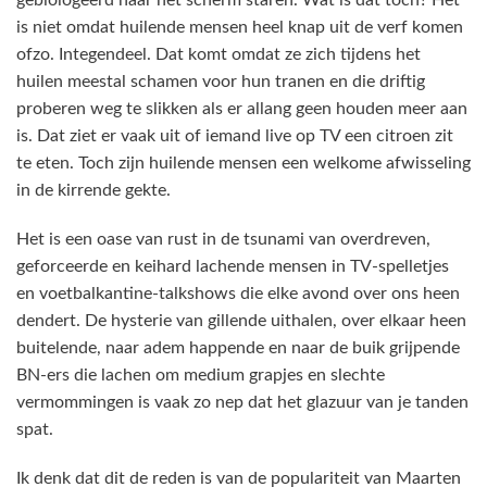
gebiologeerd naar het scherm staren. Wat is dat toch? Het
is niet omdat huilende mensen heel knap uit de verf komen
ofzo. Integendeel. Dat komt omdat ze zich tijdens het
huilen meestal schamen voor hun tranen en die driftig
proberen weg te slikken als er allang geen houden meer aan
is. Dat ziet er vaak uit of iemand live op TV een citroen zit
te eten. Toch zijn huilende mensen een welkome afwisseling
in de kirrende gekte.
Het is een oase van rust in de tsunami van overdreven,
geforceerde en keihard lachende mensen in TV-spelletjes
en voetbalkantine-talkshows die elke avond over ons heen
dendert. De hysterie van gillende uithalen, over elkaar heen
buitelende, naar adem happende en naar de buik grijpende
BN-ers die lachen om medium grapjes en slechte
vermommingen is vaak zo nep dat het glazuur van je tanden
spat.
Ik denk dat dit de reden is van de populariteit van Maarten