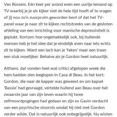
Van Rossem. Eén keer per avond even een uurtje iemand op
TV waarbij je je als kijker niet de hele tijd hoeft af te vragen
of jij nou zo’n zuurpruim geworden bent of dat het TV-
panel waar je naar zit te kijken rechtstreeks van de gesloten
afdeling van een inrichting voor manische depressiviteit is
geplukt. Kortom: hoe ongemakkelijk ook, bij huilende
mensen heb je het idee dat je eindelijk even naar iets echts
zit te kijken. Want een lach kan je ‘faken’ maar een traan
een stuk moeilijker. Behalve als je Gordon heet natuurlijk.
Althans, dat vonden heel wat critici afgelopen week die
hem hadden zien leeglopen in Casa di Beau. In het kort:
Gordon, die naar de kapper was geweest en om kapsel
‘Bassie’ had gevraagd, vertelde huilend aan Beau over het
zwaarste jaar van zijn leven waarin hij twee
zelfmoordpogingen had gedaan en zijn ex Gavin verdacht
van een psychische stoornis omdat hij niet met Gordon
verder wilde. Dat is natuurlijk ook onbegrijpelijk. Nu wisten