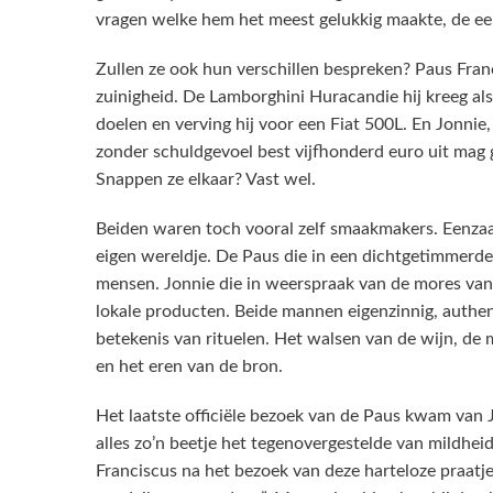
vragen welke hem het meest gelukkig maakte, de ee
Zullen ze ook hun verschillen bespreken? Paus Fran
zuinigheid. De Lamborghini Huracandie hij kreeg als
doelen en verving hij voor een Fiat 500L. En Jonnie,
zonder schuldgevoel best vijfhonderd euro uit mag g
Snappen ze elkaar? Vast wel.
Beiden waren toch vooral zelf smaakmakers. Eenza
eigen wereldje. De Paus die in een dichtgetimmerd
mensen. Jonnie die in weerspraak van de mores van 
lokale producten. Beide mannen eigenzinnig, authe
betekenis van rituelen. Het walsen van de wijn, de 
en het eren van de bron.
Het laatste officiële bezoek van de Paus kwam van J
alles zo’n beetje het tegenovergestelde van mildheid
Franciscus na het bezoek van deze harteloze praatj