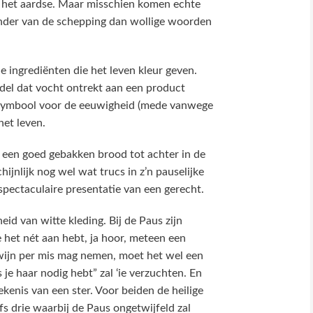
st het aardse. Maar misschien komen echte
onder van de schepping dan wollige woorden
ingrediënten die het leven kleur geven.
ddel dat vocht ontrekt aan een product
t symbool voor de eeuwigheid (mede vanwege
het leven.
 een goed gebakken brood tot achter in de
hijnlijk nog wel wat trucs in z’n pauselijke
spectaculaire presentatie van een gerecht.
d van witte kleding. Bij de Paus zijn
 je het nét aan hebt, ja hoor, meteen een
 wijn per mis mag nemen, moet het wel een
 je haar nodig hebt” zal ‘ie verzuchten. En
kenis van een ster. Voor beiden de heilige
lfs drie waarbij de Paus ongetwijfeld zal