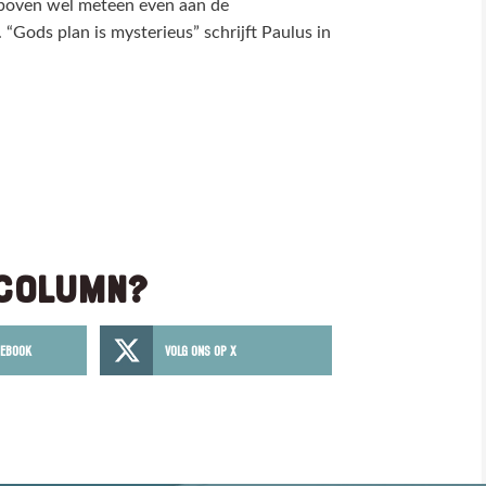
arboven wel meteen even aan de
“Gods plan is mysterieus” schrijft Paulus in
 COLUMN?
CEBOOK
VOLG ONS OP X