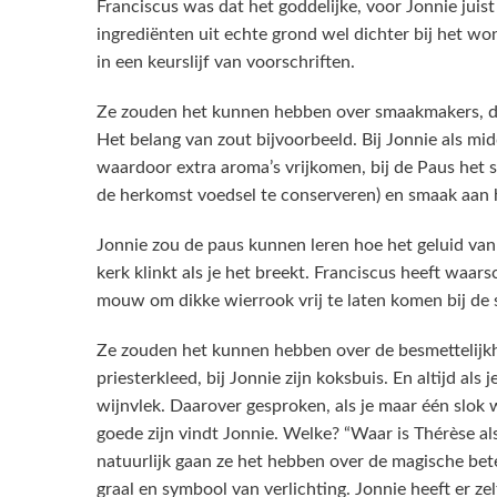
Franciscus was dat het goddelijke, voor Jonnie jui
ingrediënten uit echte grond wel dichter bij het w
in een keurslijf van voorschriften.
Ze zouden het kunnen hebben over smaakmakers, de 
Het belang van zout bijvoorbeeld. Bij Jonnie als mi
waardoor extra aroma’s vrijkomen, bij de Paus he
de herkomst voedsel te conserveren) en smaak aan 
Jonnie zou de paus kunnen leren hoe het geluid van
kerk klinkt als je het breekt. Franciscus heeft waarsc
mouw om dikke wierrook vrij te laten komen bij de 
Ze zouden het kunnen hebben over de besmettelijkhei
priesterkleed, bij Jonnie zijn koksbuis. En altijd als
wijnvlek. Daarover gesproken, als je maar één slok
goede zijn vindt Jonnie. Welke? “Waar is Thérèse als
natuurlijk gaan ze het hebben over de magische bete
graal en symbool van verlichting. Jonnie heeft er ze