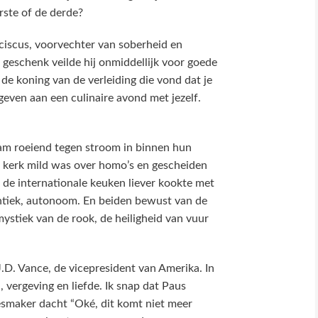
rste of de derde?
ciscus, voorvechter van soberheid en
 geschenk veilde hij onmiddellijk voor goede
 de koning van de verleiding die vond dat je
even aan een culinaire avond met jezelf.
am roeiend tegen stroom in binnen hun
e kerk mild was over homo’s en gescheiden
de internationale keuken liever kookte met
ntiek, autonoom. En beiden bewust van de
mystiek van de rook, de heiligheid van vuur
.D. Vance, de vicepresident van Amerika. In
, vergeving en liefde. Ik snap dat Paus
esmaker dacht “Oké, dit komt niet meer