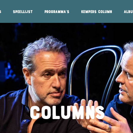
s
Speellijst
Programma's
Kempers column
Alb
COLUMNS